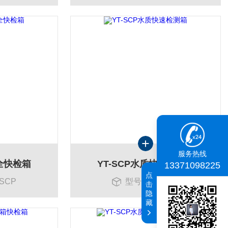
服务热线
安全快检箱
YT-SCP水质快速检测箱
13371098225
点
SCP
型号：YT-SCP
击
隐
藏