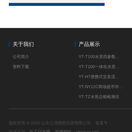
关于我们
产品展示
公司简介
YT-T100水质四参数检测仪
资料下载
YT-T100一体化水质四参数检测仪
YT-H7便携式交直流两用大气采样器
YT-NY12C商场超市学校餐饮配送农药残留检测仪
YT-TZ水质总铬检测仪
版权所有 © 2026 山东云泽精密仪器有限公司 备案号：
技术支持：
化工仪器网
管理登陆
sitemap.xml