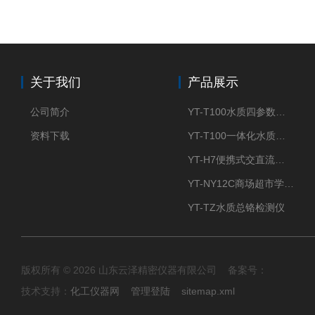
关于我们
产品展示
公司简介
YT-T100水质四参数检测仪
资料下载
YT-T100一体化水质四参数检测仪
YT-H7便携式交直流两用大气采样器
YT-NY12C商场超市学校餐饮配送农药残留检测仪
YT-TZ水质总铬检测仪
版权所有 © 2026 山东云泽精密仪器有限公司 备案号：
技术支持：
化工仪器网
管理登陆
sitemap.xml