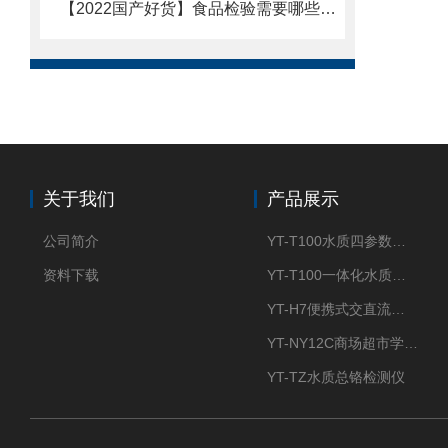
【2022国产好货】食品检验需要哪些仪器@高科技食品检验需要哪些仪器
关于我们
产品展示
公司简介
YT-T100水质四参数检测仪
资料下载
YT-T100一体化水质四参数检测仪
YT-H7便携式交直流两用大气采样器
YT-NY12C商场超市学校餐饮配送农药残留检测仪
YT-TZ水质总铬检测仪