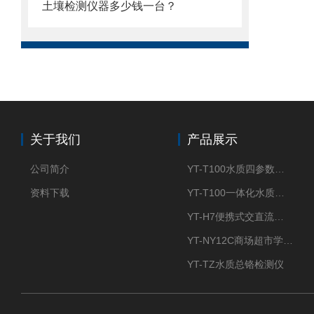
土壤检测仪器多少钱一台？
关于我们
产品展示
公司简介
YT-T100水质四参数检测仪
资料下载
YT-T100一体化水质四参数检测仪
YT-H7便携式交直流两用大气采样器
YT-NY12C商场超市学校餐饮配送农药残留检测仪
YT-TZ水质总铬检测仪