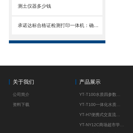
测土仪器多少钱
承诺达标合格证检测打印一体机：确保上市农产品符合质量安全要求
关于我们
产品展示
公司简介
YT-T100水质四参数检测仪
资料下载
YT-T100一体化水质四参数检测仪
YT-H7便携式交直流两用大气采样器
YT-NY12C商场超市学校餐饮配送农药残留检测仪