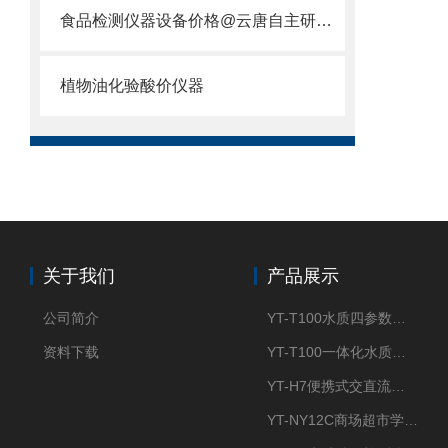
食品检测仪器设备价格@云唐自主研发生产+*
植物油化验酸价仪器
关于我们
产品展示
公司简介
YT-T100水质四参数检测仪
资料下载
YT-T100一体化水质四参数检测仪
YT-H7便携式交直流两用大气采样器
YT-NY12C商场超市学校餐饮配送农药残留检测仪