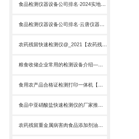
食品检测仪器设备公司排名·2024实地厂家推荐山东云唐
食品检测仪器设备公司排名·云唐仪器精选榜
农药残留快速检测仪@_2021【农药残留检测仪器仪表DE原理】
粮食收储企业常用的检测设备介绍——粮食收储快检设备默默守护粮食品质
食用农产品合格证检测打印一体机【高度智能化】食用农产品合格证检测
食品中亚硝酸盐快速检测仪的厂家推荐，2024年精选山东云唐厂家
农药残留重金属病害肉食品添加剂油类检测仪选择行业品牌云唐科技设备厂家