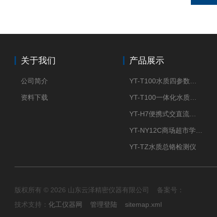
关于我们
产品展示
公司简介
YT-T100水质四参数检测仪
资料下载
YT-T100一体化水质四参数检测仪
YT-H7便携式交直流两用大气采样器
YT-NY12C商场超市学校餐饮配送农药残留检测仪
YT-TZ水质总铬检测仪
版权所有 © 2026 山东云泽精密仪器有限公司 备案号：
技术支持：
化工仪器网
管理登陆
sitemap.xml