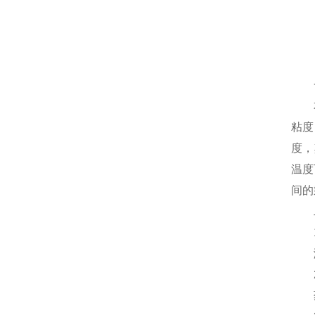
一
本产
粘度
度，
温度
间的
二
1.
溶剂
2.
药