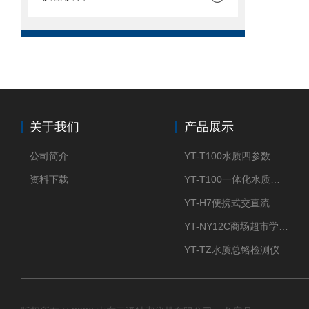
关于我们
产品展示
公司简介
YT-T100水质四参数检测仪
资料下载
YT-T100一体化水质四参数检测仪
YT-H7便携式交直流两用大气采样器
YT-NY12C商场超市学校餐饮配送农药残留检测仪
YT-TZ水质总铬检测仪