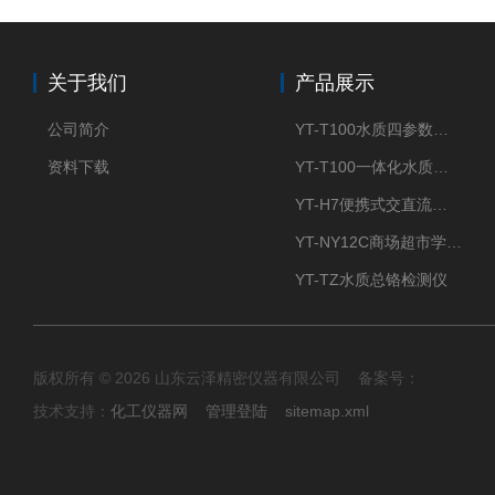
关于我们
产品展示
公司简介
YT-T100水质四参数检测仪
资料下载
YT-T100一体化水质四参数检测仪
YT-H7便携式交直流两用大气采样器
YT-NY12C商场超市学校餐饮配送农药残留检测仪
YT-TZ水质总铬检测仪
版权所有 © 2026 山东云泽精密仪器有限公司 备案号：
技术支持：
化工仪器网
管理登陆
sitemap.xml