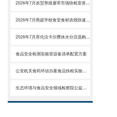
2026年7月农贸养殖屠宰市场快检室兽药残留检测仪选购攻略：性价比厂家测评
2026年7月商超学校食堂食材农残快速检测设备怎么选？高性价比厂家测评
2026年7月库伦法卡尔费休水分仪选购攻略：权-威测评报告
食品安全检测实验室设备清单配置方案
公安机关食药环侦办案食品快检实验室建设及执法检测配套仪器设备清单
生态环境与食品安全领域检察院公益诉讼快速检测实验室建设方案设备清单