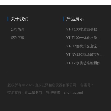
关于我们
产品展示
公司简介
YT-T100水质四参数检测仪
资料下载
YT-T100一体化水质四参数检测仪
YT-H7便携式交直流两用大气采样器
YT-NY12C商场超市学校餐饮配送农药残留检测仪
YT-TZ水质总铬检测仪
版权所有 © 2026 山东云泽精密仪器有限公司 备案号：
技术支持：
化工仪器网
管理登陆
sitemap.xml