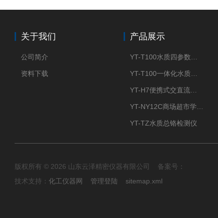
关于我们
产品展示
公司简介
YT-T100水质四参数检测仪
资料下载
YT-T100一体化水质四参数检测仪
YT-H7便携式交直流两用大气采样器
YT-NY12C商场超市学校餐饮配送农药残留检测仪
YT-TZ水质总铬检测仪
版权所有 © 2026 山东云泽精密仪器有限公司 备案号：
技术支持：
化工仪器网
管理登陆
sitemap.xml