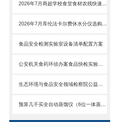
2026年7月商超学校食堂食材农残快速检测设备怎么选？高性价比厂家测评
2026年7月库伦法卡尔费休水分仪选购攻略：权-威测评报告
食品安全检测实验室设备清单配置方案
公安机关食药环侦办案食品快检实验室建设及执法检测配套仪器设备清单
生态环境与食品安全领域检察院公益诉讼快速检测实验室建设方案设备清单
预算几千买全自动蒸馏仪（6位一体蒸馏仪）怎么选？2026年7月选购指南！