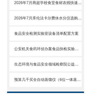
2026年7月商超学校食堂食材农残快速检测设备怎么选？高性价比厂家测评
2026年7月库伦法卡尔费休水分仪选购攻略：权-威测评报告
食品安全检测实验室设备清单配置方案
公安机关食药环侦办案食品快检实验室建设及执法检测配套仪器设备清单
生态环境与食品安全领域检察院公益诉讼快速检测实验室建设方案设备清单
预算几千买全自动蒸馏仪（6位一体蒸馏仪）怎么选？2026年7月选购指南！