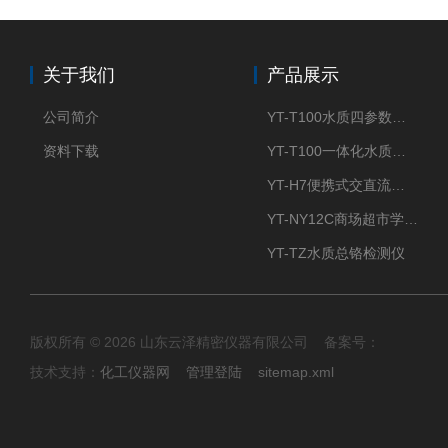
关于我们
产品展示
公司简介
YT-T100水质四参数检测仪
资料下载
YT-T100一体化水质四参数检测仪
YT-H7便携式交直流两用大气采样器
YT-NY12C商场超市学校餐饮配送农药残留检测仪
YT-TZ水质总铬检测仪
版权所有 © 2026 山东云泽精密仪器有限公司 备案号：
技术支持：
化工仪器网
管理登陆
sitemap.xml