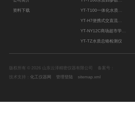
公司简介
YT-T100水质四参数检测仪
资料下载
YT-T100一体化水质四参数检测仪
YT-H7便携式交直流两用大气采样器
YT-NY12C商场超市学校餐饮配送农药残留检测仪
YT-TZ水质总铬检测仪
版权所有 © 2026 山东云泽精密仪器有限公司 备案号：
技术支持：
化工仪器网
管理登陆
sitemap.xml