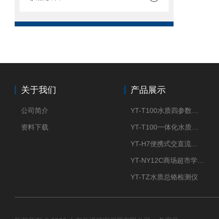
关于我们
产品展示
公司简介
YT-T100水质四参数检测仪
资料下载
YT-T100一体化水质四参数检测仪
YT-H7便携式交直流两用大气采样器
YT-NY12C商场超市学校餐饮配送农药残留检测仪
YT-TZ水质总铬检测仪