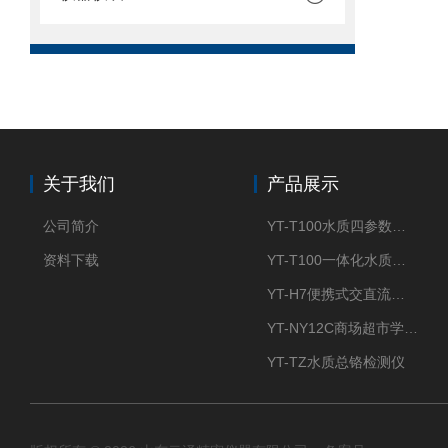
关于我们
产品展示
公司简介
YT-T100水质四参数检测仪
资料下载
YT-T100一体化水质四参数检测仪
YT-H7便携式交直流两用大气采样器
YT-NY12C商场超市学校餐饮配送农药残留检测仪
YT-TZ水质总铬检测仪