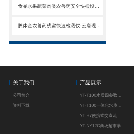
食品水果蔬菜肉类农兽药安全快检设备行业品牌推荐云唐农兽药安全快检设备
胶体金农兽药残留快速检测仪·云唐现货现发·胶体金农兽药残留快速检测仪
关于我们
产品展示
公司简介
YT-T100水质四参数检测仪
资料下载
YT-T100一体化水质四参数检测仪
YT-H7便携式交直流两用大气采样器
YT-NY12C商场超市学校餐饮配送农药残留检测仪