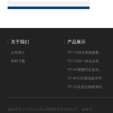
关于我们
产品展示
公司简介
YT-T100水质四参数检测仪
资料下载
YT-T100一体化水质四参数检测仪
YT-H7便携式交直流两用大气采样器
YT-NY12C商场超市学校餐饮配送农药残留检测仪
YT-TZ水质总铬检测仪
版权所有 © 2026 山东云泽精密仪器有限公司 备案号：