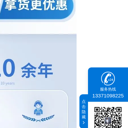
服务热线
13371098225
点
击
隐
藏