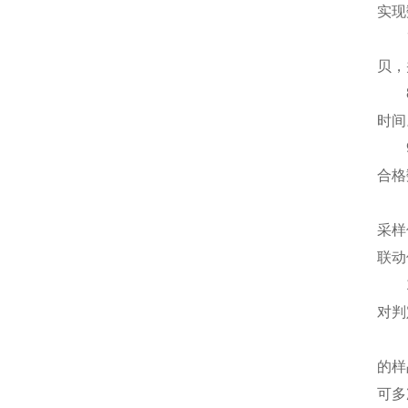
实现
7、
贝，
8、
时间
9、
合格
10
采样
联动
11
对判
12
的样
可多