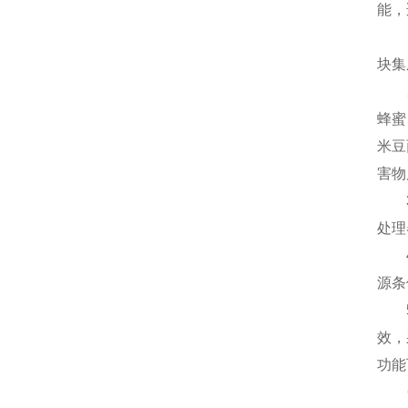
能，
1.
块集
2.
蜂蜜
米豆
害物
3、
处理
4、
源条
5、
效，
功能
6、