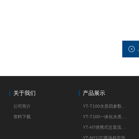
关于我们
产品展示
公司简介
YT-T100水质四参数检测仪
资料下载
YT-T100一体化水质四参数检测仪
YT-H7便携式交直流两用大气采样器
YT-NY12C商场超市学校餐饮配送农药残留检测仪