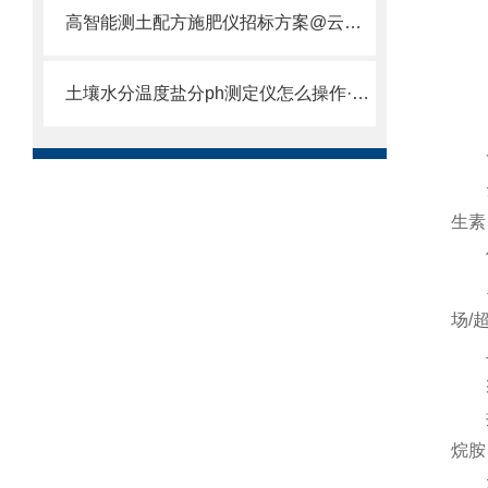
高智能测土配方施肥仪招标方案@云唐厂家推荐、自主研发生产
土壤水分温度盐分ph测定仪怎么操作·【仪器介绍】山东云唐专业解答
一
云
生素
仪器
主要
场/
二
瘦肉
抗生
烷胺
水产