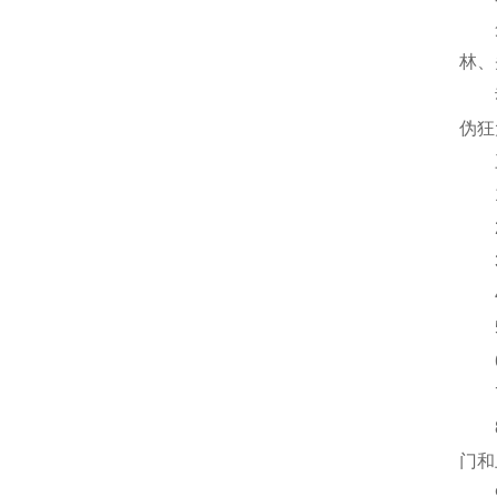
蛋类
林、
动物
伪狂
三
1
2
3、
4
5
6
7、
8、
门和
9、