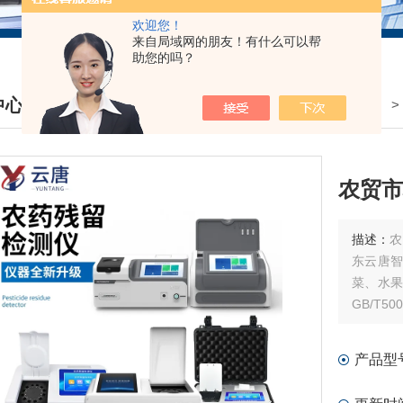
欢迎您！
来自局域网的朋友！有什么可以帮
助您的吗？
中心
我的位置：
首页
>
产品中心
> 
DUCTS CENTER
农贸市
描述：
农
东云唐
菜、水
GB/T
场现场检
产品型