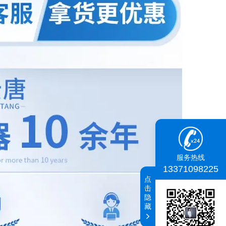
服务热线
13371098225
点
击
隐
藏