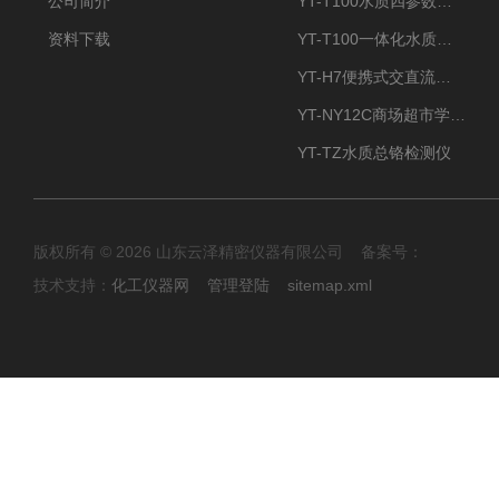
公司简介
YT-T100水质四参数检测仪
资料下载
YT-T100一体化水质四参数检测仪
YT-H7便携式交直流两用大气采样器
YT-NY12C商场超市学校餐饮配送农药残留检测仪
YT-TZ水质总铬检测仪
版权所有 © 2026 山东云泽精密仪器有限公司 备案号：
技术支持：
化工仪器网
管理登陆
sitemap.xml