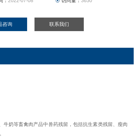
间：
2022-07-08
访问量：
3630
品咨询
联系我们
、牛奶等畜禽肉产品中兽药残留，包括抗生素类残留、瘦肉
。