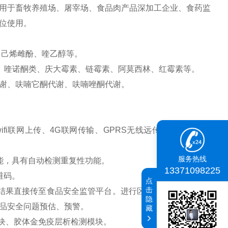
于畜牧养殖场、屠宰场、食品肉产品深加工企业、食药监
位使用。
、己烯雌酚、喹乙醇等。
、喹诺酮类、庆大霉素、链霉素、阿莫西林、红霉素等。
谢、呋喃它酮代谢、呋喃唑酮代谢。
i联网上传、4G联网传输、GPRS无线远传、网线连接功
服务热线
，具有自动检测重复性功能。
13371098225
维码。
点
击
果直接传至食品安全监管平台。进行区域食品安全监管及
隐
品安全问题预估、预警。
藏
块、胶体金免疫层析检测模块。