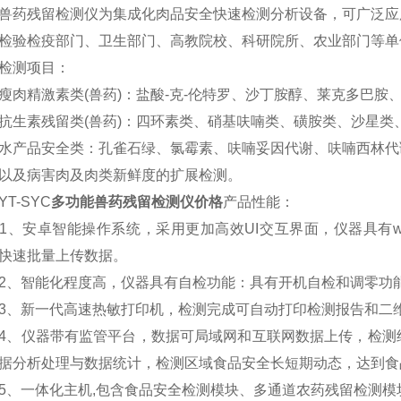
残留检测仪为集成化肉品安全快速检测分析设备，可广泛应用
检验检疫部门、卫生部门、高教院校、科研院所、农业部门等单
测项目：
精激素类(兽药)：盐酸-克-伦特罗、沙丁胺醇、莱克多巴胺
素残留类(兽药)：四环素类、硝基呋喃类、磺胺类、沙星类
品安全类：孔雀石绿、氯霉素、呋喃妥因代谢、呋喃西林代
及病害肉及肉类新鲜度的扩展检测。
-SYC
多功能兽药残留检测仪价格
产品性能：
安卓智能操作系统，采用更加高效UI交互界面，仪器具有wif
快速批量上传数据。
智能化程度高，仪器具有自检功能：具有开机自检和调零功能
新一代高速热敏打印机，检测完成可自动打印检测报告和二
仪器带有监管平台，数据可局域网和互联网数据上传，检测结
据分析处理与数据统计，检测区域食品安全长短期动态，达到食
一体化主机,包含食品安全检测模块、多通道农药残留检测模