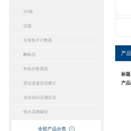
计/箱
仪器
尘埃粒子计数器
产
酶标仪
年轮分析系统
标题
产品
雷达流速仪流量计
全自动闪点测定仪
电火花测漏仪
全部产品分类