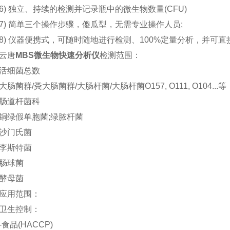
 独立、持续的检测并记录瓶中的微生物数量(CFU)
 简单三个操作步骤，傻瓜型，无需专业操作人员;
 仪器便携式，可随时随地进行检测、100%定量分析，并可直
唐
MBS微生物快速分析仪
检测范围：
细菌总数
菌群/粪大肠菌群/大肠杆菌/大肠杆菌O157, O111, O104...等
道杆菌科
绿假单胞菌;绿脓杆菌
门氏菌
斯特菌
球菌
母菌
用范围：
生控制：
品(HACCP)