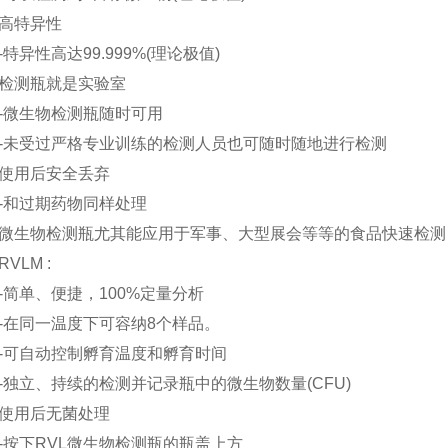
特异性
异性高达99.999%(理论极值)
测瓶就是实验室
微生物检测瓶随时可用
受过严格专业训练的检测人员也可随时随地进行检测
用后安全丢弃
和过期药物同样处理
生物检测瓶尤其能应用于军事、大型展会等等的食品快速检测
LM :
单、便捷，100%定量分析
同一温度下可容纳8个样品。
可自动控制孵育温度和孵育时间
立、持续的检测并记录瓶中的微生物数量(CFU)
用后无菌处理
下RVL微生物检测瓶的瓶盖上方