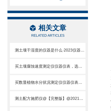
相关文章
RELATED ARTICLES
测土壤干湿度的仪器是什么·2023仪器仪表·云唐土壤干湿度检测仪器设备
买土壤腐蚀速度测定仪仪器仪表，选【云唐新款】土壤腐蚀速度测定仪
云
1)
买数显植物水分状况测定仪仪器仪表，就来山东云唐精品货源
2)
3)
测土配方施肥仪@【完整版】@2021专业测土配方施肥仪器仪表
4)
5)