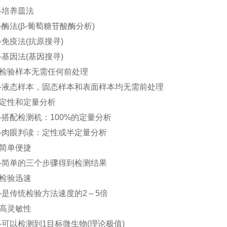
培养皿法
法(β-葡萄糖苷酸酶分析)
疫法(抗原搜寻)
因法(基因搜寻)
验样本无需任何前处理
态样本，固态样本和表面样本均无需前处理
性和定量分析
配检测机：100%的定量分析
肉眼判读：定性或半定量分析
单便捷
简单的三个步骤得到检测结果
验迅速
传统检验方法速度的2～5倍
灵敏性
以检测到1目标微生物(理论极值)