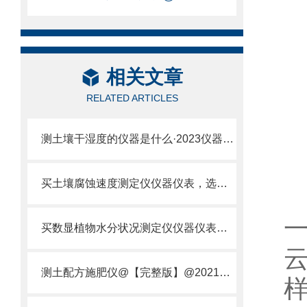
相关文章
RELATED ARTICLES
测土壤干湿度的仪器是什么·2023仪器仪表·云唐土壤干湿度检测仪器设备
买土壤腐蚀速度测定仪仪器仪表，选【云唐新款】土壤腐蚀速度测定仪
买数显植物水分状况测定仪仪器仪表，就来山东云唐精品货源
测土配方施肥仪@【完整版】@2021专业测土配方施肥仪器仪表