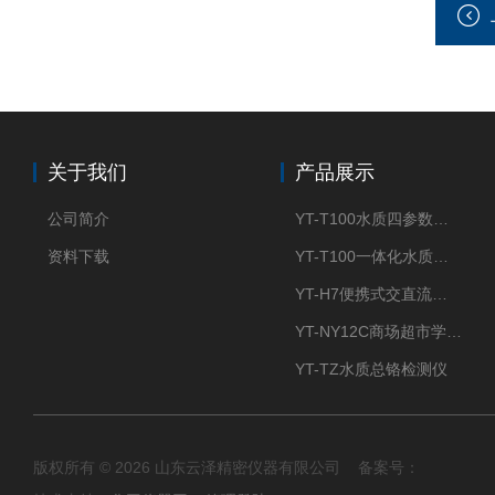
关于我们
产品展示
公司简介
YT-T100水质四参数检测仪
资料下载
YT-T100一体化水质四参数检测仪
YT-H7便携式交直流两用大气采样器
YT-NY12C商场超市学校餐饮配送农药残留检测仪
YT-TZ水质总铬检测仪
版权所有 © 2026 山东云泽精密仪器有限公司 备案号：