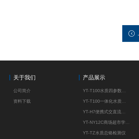
关于我们
产品展示
公司简介
YT-T100水质四参数检测仪
资料下载
YT-T100一体化水质四参数检测仪
YT-H7便携式交直流两用大气采样器
YT-NY12C商场超市学校餐饮配送农药残留检测仪
YT-TZ水质总铬检测仪