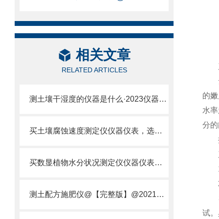
相关文章
产
RELATED ARTICLES
云
的嫩
测土壤干湿度的仪器是什么·2023仪器仪表·云唐土壤干湿度检测仪器设备
水率
分的
买土壤腐蚀速度测定仪仪器仪表，选【云唐新款】土壤腐蚀速度测定仪
执行
产
买数显植物水分状况测定仪仪器仪表，就来山东云唐精品货源
1、
2、
测土配方施肥仪@【完整版】@2021专业测土配方施肥仪器仪表
3、
试。