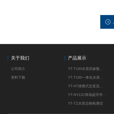
关于我们
产品展示
公司简介
YT-T100水质四参数检测仪
资料下载
YT-T100一体化水质四参数检测仪
YT-H7便携式交直流两用大气采样器
YT-NY12C商场超市学校餐饮配送农药残留检测仪
YT-TZ水质总铬检测仪