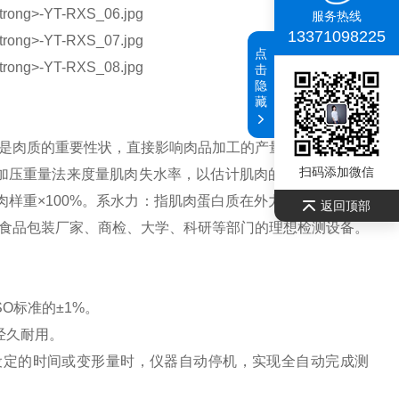
服务热线
13371098225
点
击
隐
藏
是肉质的重要性状，直接影响肉品加工的产量，也影响肌肉
扫码添加微信
加压重量法来度量肌肉失水率，以估计肌肉的系水力，即失
前肉样重×100%。系水力：指肌肉蛋白质在外力作用下保持水
返回顶部
食品包装厂家、商检、大学、科研等部门的理想检测设备。
O标准的±1%。
经久耐用。
定的时间或变形量时，仪器自动停机，实现全自动完成测