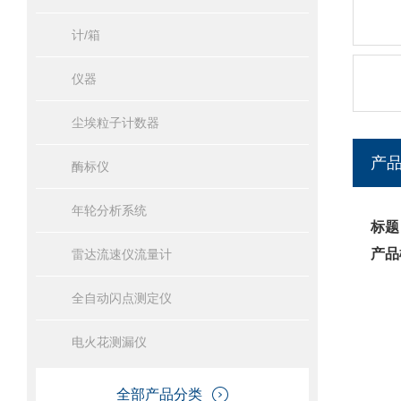
计/箱
仪器
尘埃粒子计数器
产
酶标仪
年轮分析系统
标题
产品
雷达流速仪流量计
全自动闪点测定仪
电火花测漏仪
全部产品分类