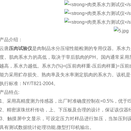
品介绍：
唐
压肉试验仪
是肉制品水分压缩性能检测的专用仪器。系水力
度。肌肉系水力的高低，取决于宰后肌肉的PH。国内通常采用
越高，系水力越低。系水力(%)=(压前肉样重-压后肉样重)÷压
能力采用贮存损失、熟肉率及失水率测定肌肉的系水力。该机是
标准：NY/T821-2004。
品特点:
采用高精度测力传感器，出厂时准确度控制在<0.5%，优于IS
精密滚珠丝杆传动，上、下压板及合理的设计，保证该仪器
触摸屏中文显示，可设定压力对样品进行加压，当加压到设
具有测试数据统计处理功能,微型打印机输出。