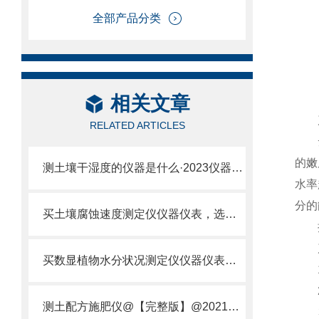
全部产品分类
相关文章
产
RELATED ARTICLES
云
的嫩
测土壤干湿度的仪器是什么·2023仪器仪表·云唐土壤干湿度检测仪器设备
水率
分的
买土壤腐蚀速度测定仪仪器仪表，选【云唐新款】土壤腐蚀速度测定仪
执行
产
买数显植物水分状况测定仪仪器仪表，就来山东云唐精品货源
1、
2、
测土配方施肥仪@【完整版】@2021专业测土配方施肥仪器仪表
3、