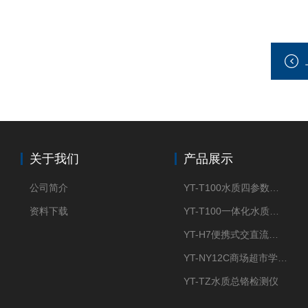
关于我们
产品展示
公司简介
YT-T100水质四参数检测仪
资料下载
YT-T100一体化水质四参数检测仪
YT-H7便携式交直流两用大气采样器
YT-NY12C商场超市学校餐饮配送农药残留检测仪
YT-TZ水质总铬检测仪