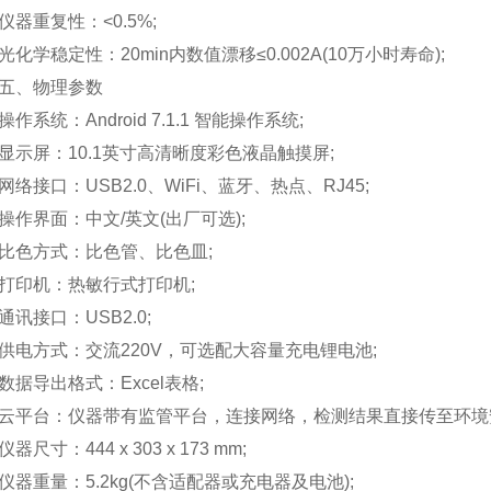
重复性：<0.5%;
学稳定性：20min内数值漂移≤0.002A(10万小时寿命);
、物理参数
系统：Android 7.1.1 智能操作系统;
屏：10.1英寸高清晰度彩色液晶触摸屏;
接口：USB2.0、WiFi、蓝牙、热点、RJ45;
界面：中文/英文(出厂可选);
色方式：比色管、比色皿;
印机：热敏行式打印机;
接口：USB2.0;
方式：交流220V，可选配大容量充电锂电池;
导出格式：Excel表格;
台：仪器带有监管平台，连接网络，检测结果直接传至环境安
寸：444 x 303 x 173 mm;
重量：5.2kg(不含适配器或充电器及电池);