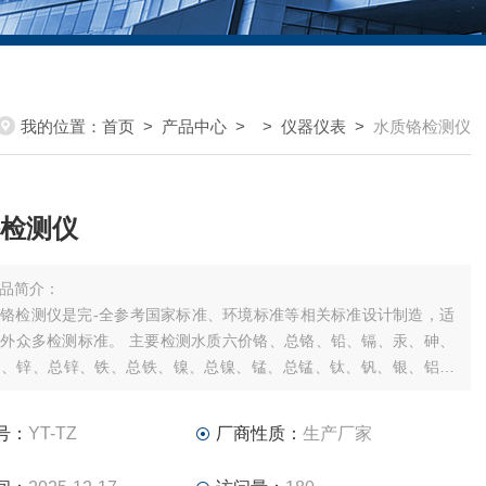
我的位置：
首页
>
产品中心
> >
仪器仪表
>
水质铬检测仪
检测仪
品简介：
铬检测仪是完-全参考国家标准、环境标准等相关标准设计制造，适
外众多检测标准。 主要检测水质六价铬、总铬、铅、镉、汞、砷、
铜、锌、总锌、铁、总铁、镍、总镍、锰、总锰、钛、钒、银、铝、
、钡、锑、钴等重金属含量指标；本仪器兼具智能数据分析功能，图
显示数据，分析一目了然；高清晰度彩色液晶触摸显示屏，Android
号：
YT-TZ
厂商性质：
生产厂家
系