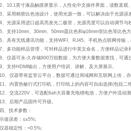
10.1英寸液晶触摸屏显示，人性化中文操作界面，读数直观
采用精密比色池设计，使用光源一致，可以解决由于光源误差
光源采用进口超高亮发光二极管，光源亮度可以自动调节与
支持10mm、30mm、50mm皿比色和φ16mm管比色等比色
具有无线通讯功能，支持WIFI、RJ45、手机热点联网传输，
多功能样品管理，可对样品进行中英文命名，方便样品记录和
、仪器可
永-久
存储800万组数据，为方便大量数据查找，可通
支持HDMI输出，方便用户培训、讲解、及大屏展示。
、仪器带有监管云平台，数据可通过局域网和互联网上传，亦
、内置热敏行式打印机，打印纸上的内容可自由选择(包括二维码
、交流220V，可选配6ah大容量充电锂电池，方便户外流动测
3、后期产品固件可升级。
、技术参数：
误差：≤±5%;
稳定性：<0.5%;