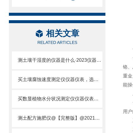
相关文章
RELATED ARTICLES
一
云
测土壤干湿度的仪器是什么·2023仪器仪表·云唐土壤干湿度检测仪器设备
铬、
重金
买土壤腐蚀速度测定仪仪器仪表，选【云唐新款】土壤腐蚀速度测定仪
能操
二
买数显植物水分状况测定仪仪器仪表，就来山东云唐精品货源
云
用户
测土配方施肥仪@【完整版】@2021专业测土配方施肥仪器仪表
三
1、