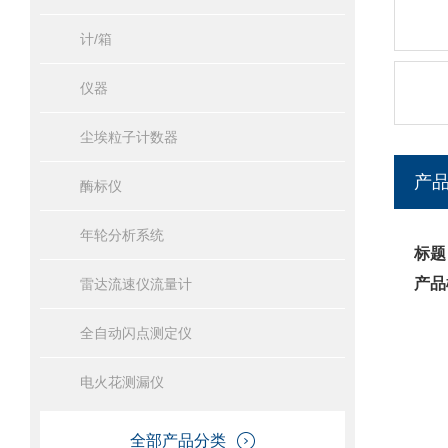
计/箱
仪器
尘埃粒子计数器
产
酶标仪
年轮分析系统
标题
产品
雷达流速仪流量计
全自动闪点测定仪
电火花测漏仪
全部产品分类