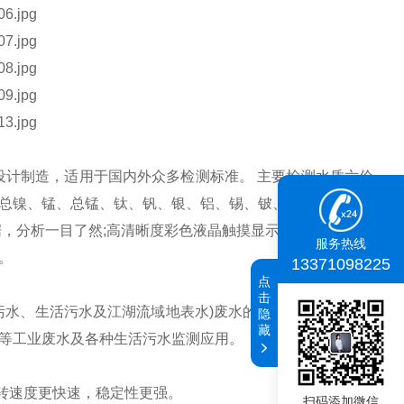
设计制造，适用于国内外众多检测标准。 主要检测水质六价
总镍、锰、总锰、钛、钒、银、铝、锡、铍、钡、锑、钴等
分析一目了然;高清晰度彩色液晶触摸显示屏，Android智
服务热线
。
13371098225
点
击
污水、生活污水及江湖流域地表水)废水的检测，可适合不同
隐
藏
等工业废水及各种生活污水监测应用。
转速度更快速，稳定性更强。
扫码添加微信