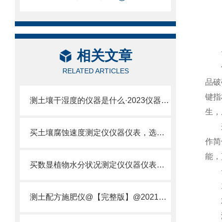
相关文章
云
仪器
RELATED ARTICLES
品破
键指
测土壤干湿度的仪器是什么·2023仪器仪表·云唐土壤干湿度检测仪器设备
生，
这款
买土壤腐蚀速度测定仪仪器仪表，选【云唐新款】土壤腐蚀速度测定仪
作简
能，
买数显植物水分状况测定仪仪器仪表，就来山东云唐精品货源
云
1.测
测土配方施肥仪@【完整版】@2021专业测土配方施肥仪器仪表
2.
测量