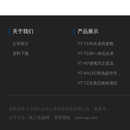
关于我们
产品展示
公司简介
YT-T100水质四参数检测仪
资料下载
YT-T100一体化水质四参数检测仪
YT-H7便携式交直流两用大气采样器
YT-NY12C商场超市学校餐饮配送农药残留检测仪
YT-TZ水质总铬检测仪
版权所有 © 2026 山东云泽精密仪器有限公司 备案号：
技术支持：
化工仪器网
管理登陆
sitemap.xml