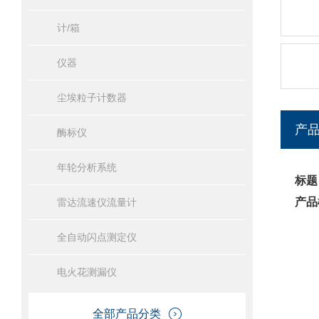
计/箱
仪器
尘埃粒子计数器
产
酶标仪
年轮分析系统
标题
产品
雷达流速仪流量计
全自动闪点测定仪
电火花测漏仪
全部产品分类