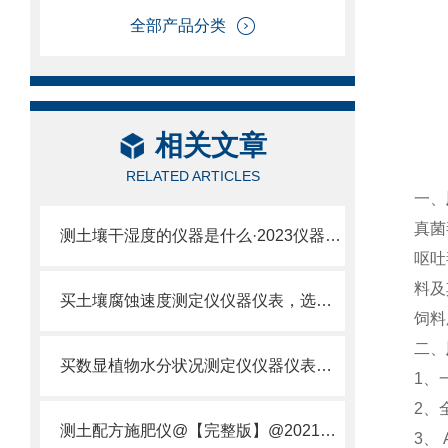
全部产品分类
相关文章
RELATED ARTICLES
一、
真菌
测土壤干湿度的仪器是什么·2023仪器仪表·云唐土壤干湿度检测仪器设备
呕吐
料及
买土壤腐蚀速度测定仪仪器仪表，选【云唐新款】土壤腐蚀速度测定仪
饲料
二、
买数显植物水分状况测定仪仪器仪表，就来山东云唐精品货源
1、
2、
测土配方施肥仪@【完整版】@2021专业测土配方施肥仪器仪表
3、