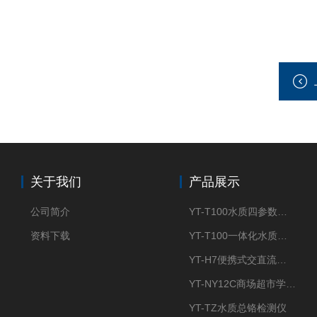
关于我们
产品展示
公司简介
YT-T100水质四参数检测仪
资料下载
YT-T100一体化水质四参数检测仪
YT-H7便携式交直流两用大气采样器
YT-NY12C商场超市学校餐饮配送农药残留检测仪
YT-TZ水质总铬检测仪