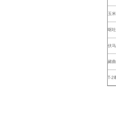
玉米
呕吐
伏马
赭曲
T-