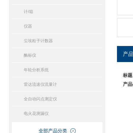
计/箱
仪器
尘埃粒子计数器
产
酶标仪
年轮分析系统
标题
产品
雷达流速仪流量计
全自动闪点测定仪
电火花测漏仪
全部产品分类