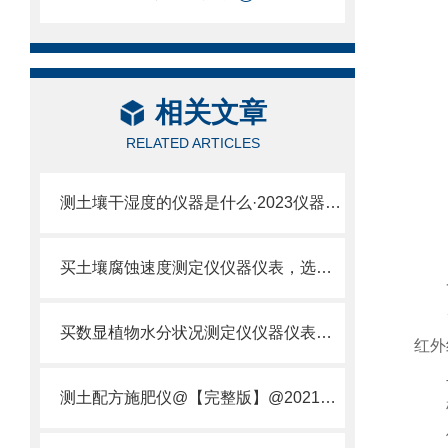
相关文章
RELATED ARTICLES
测土壤干湿度的仪器是什么·2023仪器仪表·云唐土壤干湿度检测仪器设备
买土壤腐蚀速度测定仪仪器仪表，选【云唐新款】土壤腐蚀速度测定仪
一
云
买数显植物水分状况测定仪仪器仪表，就来山东云唐精品货源
红外
二
测土配方施肥仪@【完整版】@2021专业测土配方施肥仪器仪表
检测
使用