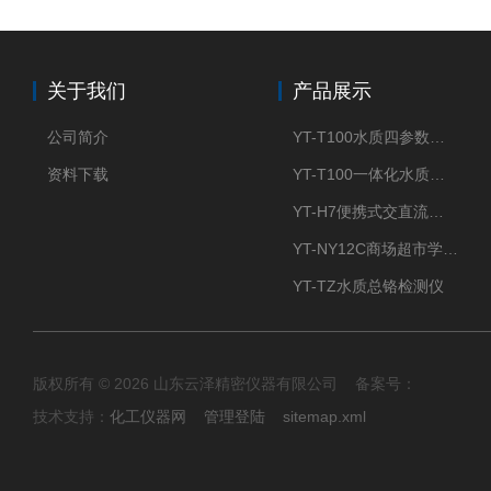
关于我们
产品展示
公司简介
YT-T100水质四参数检测仪
资料下载
YT-T100一体化水质四参数检测仪
YT-H7便携式交直流两用大气采样器
YT-NY12C商场超市学校餐饮配送农药残留检测仪
YT-TZ水质总铬检测仪
版权所有 © 2026 山东云泽精密仪器有限公司 备案号：
技术支持：
化工仪器网
管理登陆
sitemap.xml