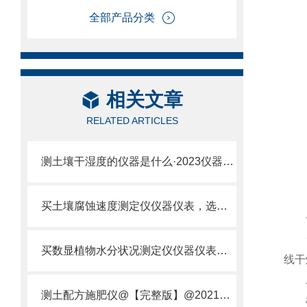
全部产品分类
相关文章
RELATED ARTICLES
测土壤干湿度的仪器是什么·2023仪器仪表·云唐土壤干湿度检测仪器设备
买土壤腐蚀速度测定仪仪器仪表，选【云唐新款】土壤腐蚀速度测定仪
一
云
买数显植物水分状况测定仪仪器仪表，就来山东云唐精品货源
线干
二
测土配方施肥仪@【完整版】@2021专业测土配方施肥仪器仪表
检测