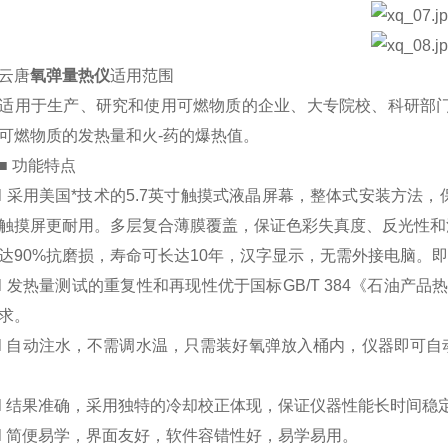
唐
氧弹量热仪
适用范围
于生产、研究和使用可燃物质的企业、大专院校、科研部门及
可燃物质的发热量和火-药的爆热值。
 功能特点
采用美国*技术的5.7英寸触摸式液晶屏幕，整体式安装方法，
触摸屏更耐用。多层复合薄膜覆盖，保证色彩失真度、反光性和
达90%抗磨损，寿命可长达10年，汉字显示，无需外接电脑。
发热量测试的重复性和再现性优于国标GB/T 384《石油产品热值
求。
自动注水，不需调水温，只需装好氧弹放入桶内，仪器即可自
结果准确，采用独特的冷却校正体现，保证仪器性能长时间稳
简便易学，界面友好，软件容错性好，易学易用。