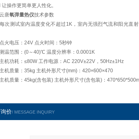
让操作更简单更人性化。
唐
氧弹量热仪
技术参数
测试室内温度变化不超过1K，室内无强烈气流和阳光直射，相对温
电压：24V 点火时间：5秒钟
范围：(0～40)℃ 温度分辨率：0.0001K
功耗：≤80W 工作电源：AC 220V±22V，50Hz±1Hz
质量：35kg 主机外形尺寸(mm)：420×600×470
质量：45kg(含包装) 主机外形尺寸(含包装)：470*650*500
言询价
/ MESSAGE INQUIRY