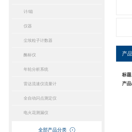
计/箱
仪器
尘埃粒子计数器
产
酶标仪
年轮分析系统
标题
产品
雷达流速仪流量计
全自动闪点测定仪
电火花测漏仪
全部产品分类