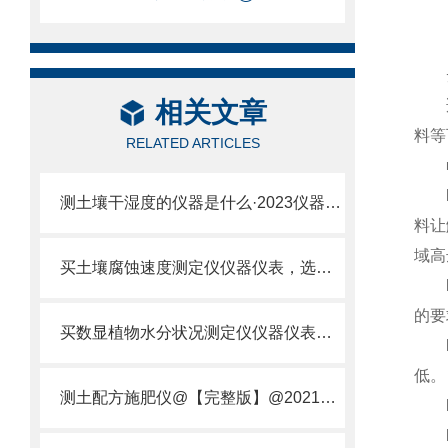
云
相关文章
适用
料等
RELATED ARTICLES
■
l 
测土壤干湿度的仪器是什么·2023仪器仪表·云唐土壤干湿度检测仪器设备
料让
域高
买土壤腐蚀速度测定仪仪器仪表，选【云唐新款】土壤腐蚀速度测定仪
l 
的要
买数显植物水分状况测定仪仪器仪表，就来山东云唐精品货源
l 
低。
测土配方施肥仪@【完整版】@2021专业测土配方施肥仪器仪表
l 
l 