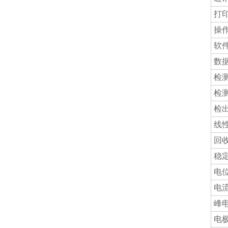
打
操
软
数
检
检
检
线
回收
稳
电
电
峰
电