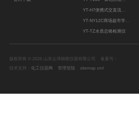
YT-H7便携式交直流两用大气采样器
YT-NY12C商场超市学校餐饮配送农药残留检测仪
YT-TZ水质总铬检测仪
版权所有 © 2026 山东云泽精密仪器有限公司 备案号：
技术支持：
化工仪器网
管理登陆
sitemap.xml