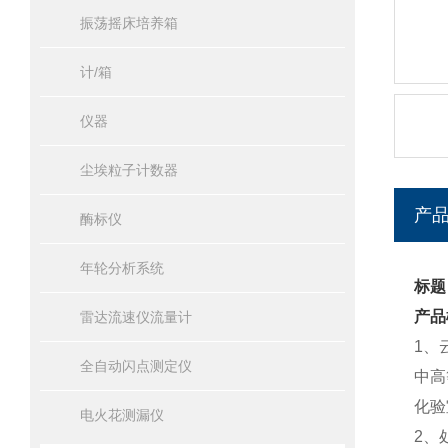
振荡摇床培养箱
计/箱
仪器
尘埃粒子计数器
产
酶标仪
年轮分析系统
标题
产品
雷达流速仪流量计
1、
全自动闪点测定仪
中高
化验
电火花测漏仪
2、