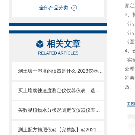
额定
全部产品分类
3、
《污
《污
相关文章
《医
4、
RELATED ARTICLES
实验
处理
测土壤干湿度的仪器是什么·2023仪器仪表·云唐土壤干湿度检测仪器设备
冲离
放。
买土壤腐蚀速度测定仪仪器仪表，选【云唐新款】土壤腐蚀速度测定仪
买数显植物水分状况测定仪仪器仪表，就来山东云唐精品货源
测土配方施肥仪@【完整版】@2021专业测土配方施肥仪器仪表