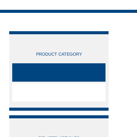
产品分类
PRODUCT CATEGORY
仪器仪表
全部产品分类
相关文章