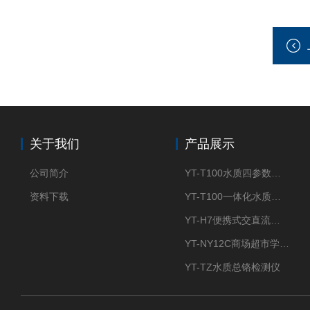
关于我们
产品展示
公司简介
YT-T100水质四参数检测仪
资料下载
YT-T100一体化水质四参数检测仪
YT-H7便携式交直流两用大气采样器
YT-NY12C商场超市学校餐饮配送农药残留检测仪
YT-TZ水质总铬检测仪