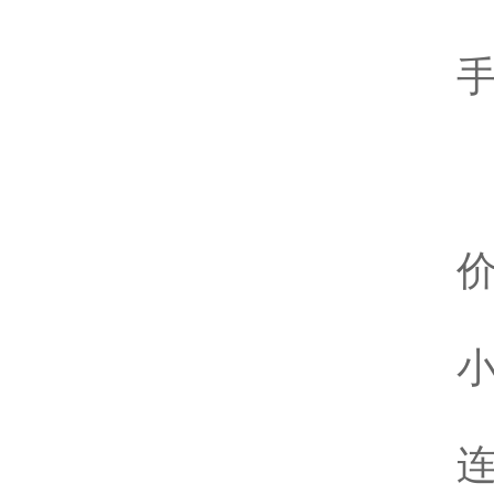
手
价
小