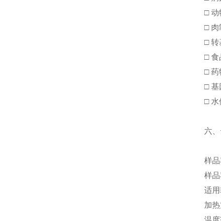
□ 
□ 
□ 
□ 
□ 
□ 
□ 
六、
样品容
样品容
适用耗
加热
温度