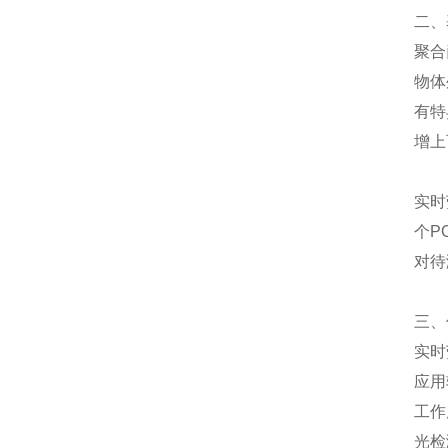
二、
聚合
物体
有特
增上
实时
个P
对待
三、
实时
应用
工作
光检