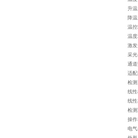
升温
降温
温控
温度
激发
采光
通道
适配探
检测
线性检
线性
检测
操作界
电气参
外形