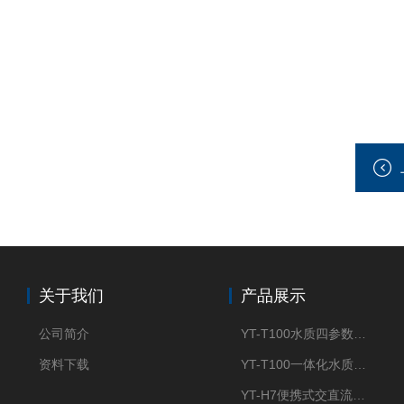
关于我们
产品展示
公司简介
YT-T100水质四参数检测仪
资料下载
YT-T100一体化水质四参数检测仪
YT-H7便携式交直流两用大气采样器