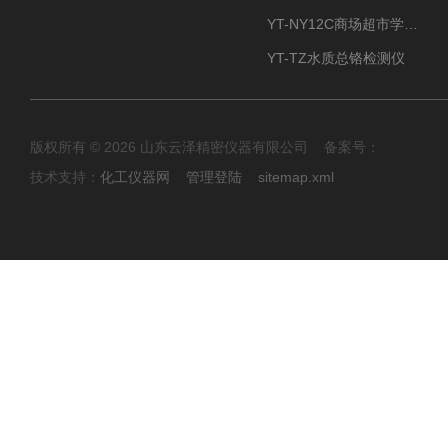
YT-NY12C商场超市学校餐饮配送农药残留检测仪
YT-TZ水质总铬检测仪
版权所有 © 2026 山东云泽精密仪器有限公司 备案号：
技术支持：
化工仪器网
管理登陆
sitemap.xml