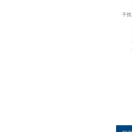
16
干扰
产
1、
2、
3、