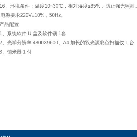
、环境条件：温度10~30℃，相对湿度≤85%，防止强光照
;电源要求220V±10%，50Hz。
品配置
系统软件 U 盘及软件锁 1套
光学分辨率 4800X9600、A4 加长的双光源彩色扫描仪 1 台
铺米器 1 付