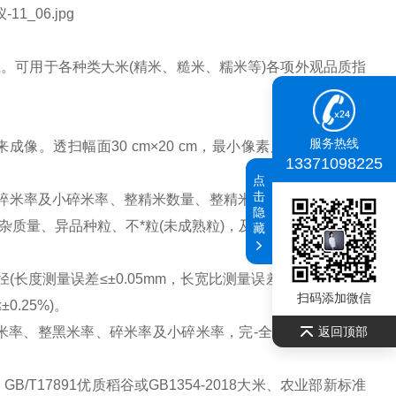
可用于各种类大米(精米、糙米、糯米等)各项外观品质指
服务热线
。透扫幅面30 cm×20 cm，最小像素尺寸0.0053mm
13371098225
点
击
碎米率及小碎米率、整精米数量、整精米率、可直接检测大
隐
质量、异品种粒、不*粒(未成熟粒)，及糯米的阴米率、病
藏
测量误差≤±0.05mm，长宽比测量误差≤±0.05，重现
扫码添加微信
0.25%)。
返回顶部
整黑米率、碎米率及小碎米率，完-全符合NY/T 832-
T17891优质稻谷或GB1354-2018大米、农业部新标准