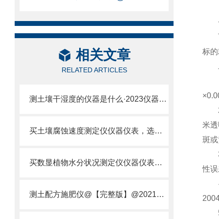
一
可自
相关文章
标的
二
RELATED ARTICLES
1、
×0.
测土壤干湿度的仪器是什么·2023仪器仪表·云唐土壤干湿度检测仪器设备
2、
米透
买土壤腐蚀速度测定仪仪器仪表，选【云唐新款】土壤腐蚀速度测定仪
斑或
3、
买数显植物水分状况测定仪仪器仪表，就来山东云唐精品货源
性误
4、
测土配方施肥仪@【完整版】@2021专业测土配方施肥仪器仪表
20
5、