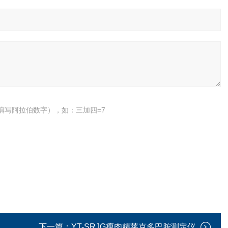
填写阿拉伯数字），如：三加四=7
下一篇：
YT-SRJG瘦肉精莱克多巴胺测定仪