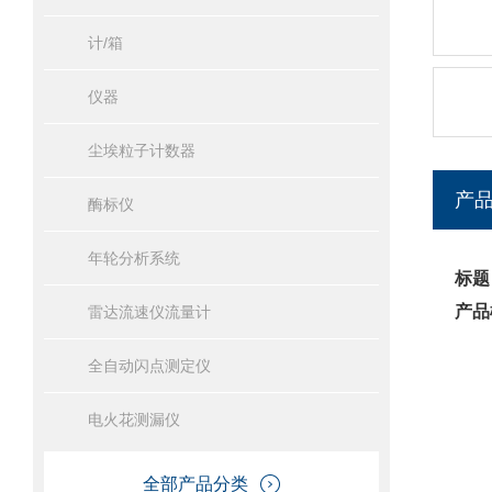
计/箱
仪器
尘埃粒子计数器
产
酶标仪
年轮分析系统
标题
产品
雷达流速仪流量计
全自动闪点测定仪
电火花测漏仪
全部产品分类