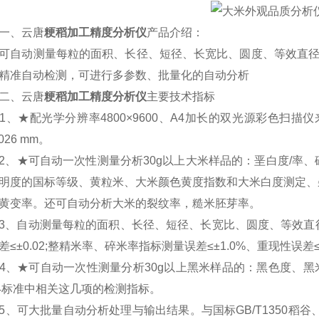
、云唐
粳稻加工精度分析仪
产品介绍：
动测量每粒的面积、长径、短径、长宽比、圆度、等效直径。
精准自动检测，可进行多参数、批量化的自动分析
、云唐
粳稻加工精度分析仪
主要技术指标
★配光学分辨率4800×9600、A4加长的双光源彩色扫描仪来成像
0026 mm。
★可自动一次性测量分析30g以上大米样品的：垩白度/率、
明度的国标等级、黄粒米、大米颜色黄度指数和大米白度测定、杂
黄变率。还可自动分析大米的裂纹率，糙米胚芽率。
自动测量每粒的面积、长径、短径、长宽比、圆度、等效直径(长度
差≤±0.02;整精米率、碎米率指标测量误差≤±1.0%、重现性误差≤±
★可自动一次性测量分析30g以上黑米样品的：黑色度、黑米率、
04标准中相关这几项的检测指标。
可大批量自动分析处理与输出结果。与国标GB/T1350稻谷、GB/