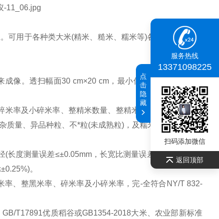
可用于各种类大米(精米、糙米、糯米等)各项外观品质指
服务热线
13371098225
点
。透扫幅面30 cm×20 cm，最小像素尺寸0.0053mm
击
隐
藏
碎米率及小碎米率、整精米数量、整精米率、可直接检测大
质量、异品种粒、不*粒(未成熟粒)，及糯米的阴米率、病
扫码添加微信
测量误差≤±0.05mm，长宽比测量误差≤±0.05，重现
返回顶部
0.25%)。
整黑米率、碎米率及小碎米率，完-全符合NY/T 832-
T17891优质稻谷或GB1354-2018大米、农业部新标准