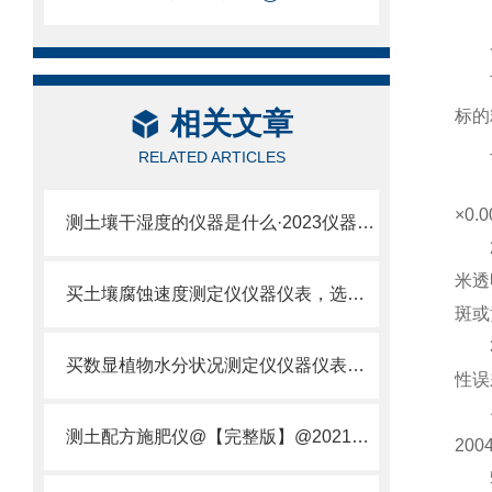
一
可自
相关文章
标的
二
RELATED ARTICLES
1、
×0.
测土壤干湿度的仪器是什么·2023仪器仪表·云唐土壤干湿度检测仪器设备
2、
米透
买土壤腐蚀速度测定仪仪器仪表，选【云唐新款】土壤腐蚀速度测定仪
斑或
3、
买数显植物水分状况测定仪仪器仪表，就来山东云唐精品货源
性误
4、
测土配方施肥仪@【完整版】@2021专业测土配方施肥仪器仪表
20
5、