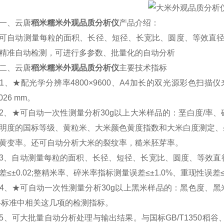
、云唐
稻米糯米外观品质分析仪
产品介绍：
动测量每粒的面积、长径、短径、长宽比、圆度、等效直径。
精准自动检测，可进行多参数、批量化的自动分析
、云唐
稻米糯米外观品质分析仪
主要技术指标
★配光学分辨率4800×9600、A4加长的双光源彩色扫描仪来成像
0026 mm。
★可自动一次性测量分析30g以上大米样品的：垩白度/率、
明度的国标等级、黄粒米、大米颜色黄度指数和大米白度测定、杂
黄变率。还可自动分析大米的裂纹率，糙米胚芽率。
自动测量每粒的面积、长径、短径、长宽比、圆度、等效直径(长度
差≤±0.02;整精米率、碎米率指标测量误差≤±1.0%、重现性误差≤±
★可自动一次性测量分析30g以上黑米样品的：黑色度、黑米率、
04标准中相关这几项的检测指标。
可大批量自动分析处理与输出结果。与国标GB/T1350稻谷、GB/