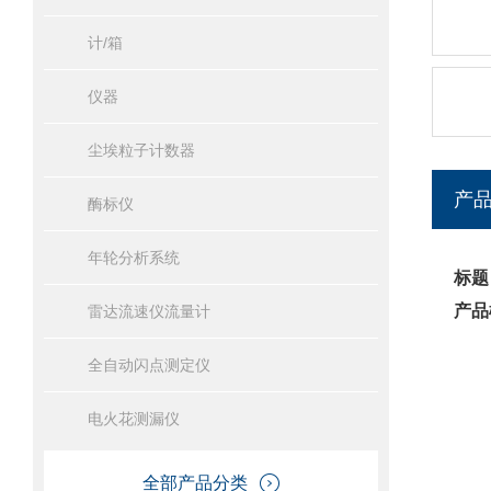
计/箱
仪器
尘埃粒子计数器
产
酶标仪
年轮分析系统
标题
产品
雷达流速仪流量计
全自动闪点测定仪
电火花测漏仪
全部产品分类