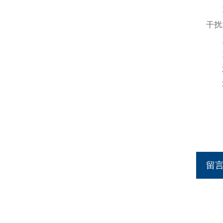
16
干扰
产
1、
2、
3、
留