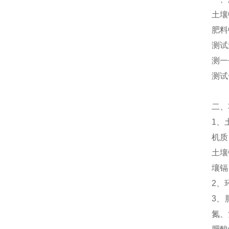
土壤
肥料
测试
测一
测试
二、
1、
机质
土壤
壤镉
2、
3、
氮、