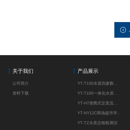
关于我们
产品展示
公司简介
YT-T100水质四参数检测仪
资料下载
YT-T100一体化水质四参数检测仪
YT-H7便携式交直流两用大气采样器
YT-NY12C商场超市学校餐饮配送农药残留检测仪
YT-TZ水质总铬检测仪