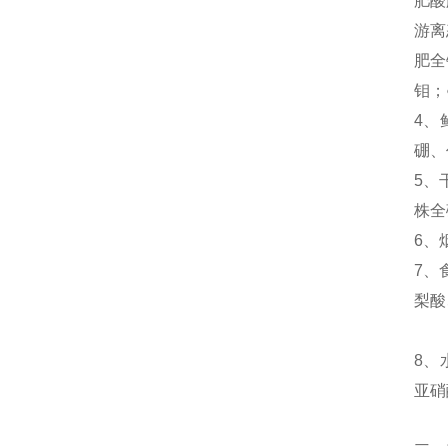
肥酸
游离
肥全
钼；
4、
硼、
5、
株全
6、
7、
梨酸
8、
亚硝