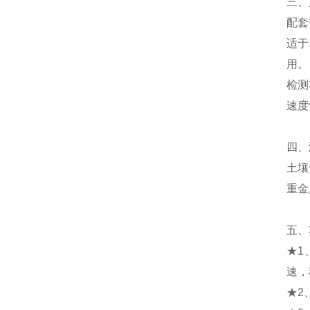
三、
配套
适于
用。
检测
速度
四、
土壤
重金
五、
★1
速，
★2