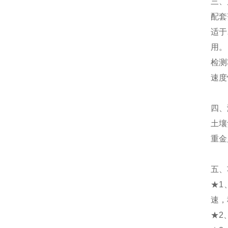
三、
配套
适于
用。
检测
速度
四、
土壤
重金
五、
★1
速，
★2