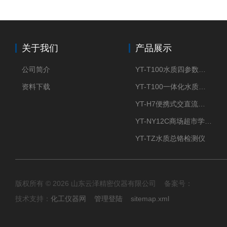
关于我们
产品展示
公司简介
YT-T100水质四参数检测仪
资料下载
YT-T100一体化水质四参数检测仪
YT-H7便携式交直流两用大气采样器
YT-NY12C商场超市学校餐饮配送农药残留检测仪
YT-TZ水质总铬检测仪
版权所有 © 2026 山东云泽精密仪器有限公司 备案号：
技术支持：
化工仪器网
管理登陆
sitemap.xml