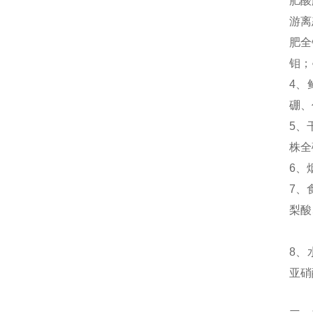
肥酸
游离
肥全
钼；
4、
硼、
5、
株全
6、
7、
梨酸
8、
亚硝