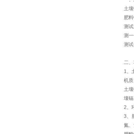
土壤
肥料
测试
测一
测试
二、
1、
机质
土壤
壤镉
2、
3、
氮、