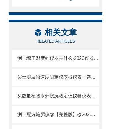
相关文章
RELATED ARTICLES
测土壤干湿度的仪器是什么·2023仪器仪表·云唐土壤干湿度检测仪器设备
买土壤腐蚀速度测定仪仪器仪表，选【云唐新款】土壤腐蚀速度测定仪
买数显植物水分状况测定仪仪器仪表，就来山东云唐精品货源
测土配方施肥仪@【完整版】@2021专业测土配方施肥仪器仪表