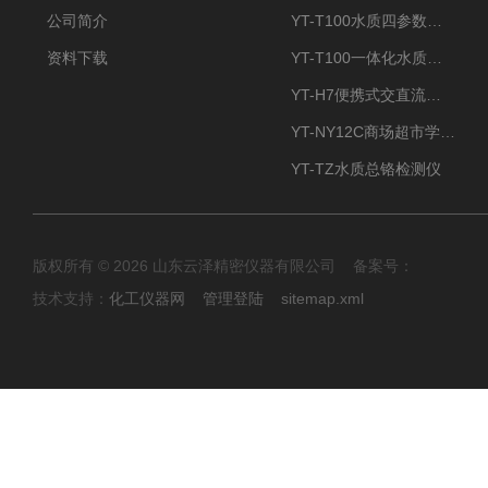
公司简介
YT-T100水质四参数检测仪
资料下载
YT-T100一体化水质四参数检测仪
YT-H7便携式交直流两用大气采样器
YT-NY12C商场超市学校餐饮配送农药残留检测仪
YT-TZ水质总铬检测仪
版权所有 © 2026 山东云泽精密仪器有限公司 备案号：
技术支持：
化工仪器网
管理登陆
sitemap.xml