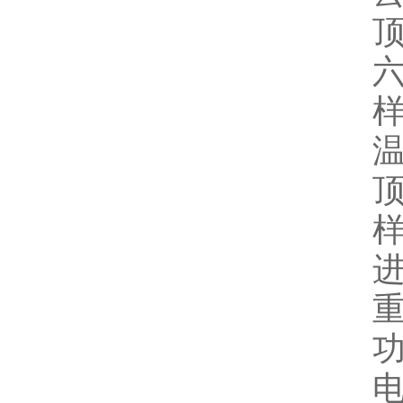
顶
六
样
温
样
进
重
功
电