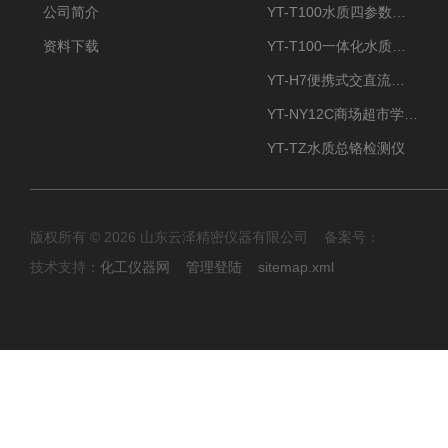
公司简介
YT-T100水质四参数检测仪
资料下载
YT-T100一体化水质四参数检测仪
YT-H7便携式交直流两用大气采样器
YT-NY12C商场超市学校餐饮配送农药残留检测仪
YT-TZ水质总铬检测仪
版权所有 © 2026 山东云泽精密仪器有限公司 备案号：
技术支持：
化工仪器网
管理登陆
sitemap.xml