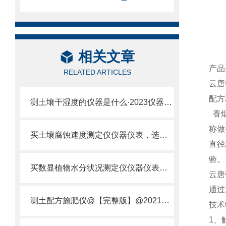
相关文章
产品
RELATED ARTICLES
云唐
配方
测土壤干湿度的仪器是什么·2023仪器仪表·云唐土壤干湿度检测仪器设备
香烟
称做
买土壤腐蚀速度测定仪仪器仪表，选【云唐新款】土壤腐蚀速度测定仪
直径
验。
买数显植物水分状况测定仪仪器仪表，就来山东云唐精品货源
云唐
通过
测土配方施肥仪@【完整版】@2021专业测土配方施肥仪器仪表
技术
1、