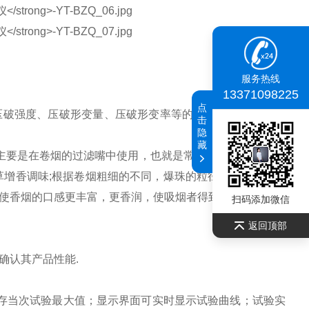
服务热线
13371098225
点
压破强度、压破形变量、压破形变率等的测量,为选择产品的
击
隐
藏
小胶珠,主要是在卷烟的过滤嘴中使用，也就是常说的爆珠烟,爆珠也
草增香调味;根据卷烟粗细的不同，爆珠的粒径大小也不同，
出，使香烟的口感更丰富，更香润，使吸烟者得到更为舒适的体
扫码添加微信
返回顶部
确认其产品性能.
存当次试验最大值；显示界面可实时显示试验曲线；试验实