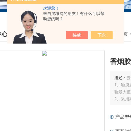
欢迎您！
来自局域网的朋友！有什么可以帮
助您的吗？
中心
我的位置：
首页
DUCTS CENTER
香烟胶
描述：
云
1、触摸
验最大值
2、采用
实现试验
3、 采
产品型
单。