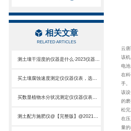
相关文章
RELATED ARTICLES
云唐
该机
测土壤干湿度的仪器是什么·2023仪器仪表·云唐土壤干湿度检测仪器设备
电池
在科
买土壤腐蚀速度测定仪仪器仪表，选【云唐新款】土壤腐蚀速度测定仪
手。
该设
买数显植物水分状况测定仪仪器仪表，就来山东云唐精品货源
的磨
松完
测土配方施肥仪@【完整版】@2021专业测土配方施肥仪器仪表
在压
量的