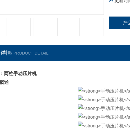
更新时
产
品详情
/ PRODUCT DETAIL
：两柱手动压片机
概述