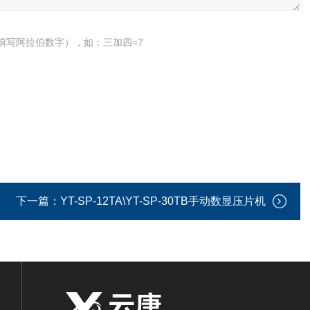
填写阿拉伯数字），如：三加四=7
下一篇：
YT-SP-12TA\YT-SP-30TB手动数显压片机