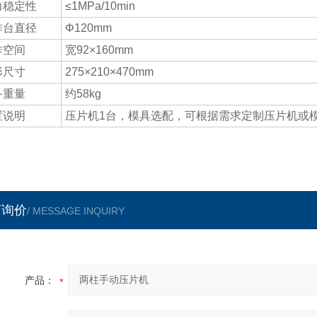
力稳定性
≤1MPa/10min
作台直径
Φ120mm
作空间
宽92×160mm
形尺寸
275×210×470mm
备重量
约58kg
置说明
压片机1台，模具选配，可根据需求定制压片机或
言询价
/ MESSAGE INQUIRY
产品：