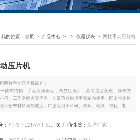
我的位置：
首页
>
产品中心
> >
仪器仪表
>
两柱手动压片机
动压片机
唐两柱手动压片机简介：
用一体式结构，手动液压驱动，两立柱设计，具有造型美观、操作方
小巧、工作空间大等优点，非常适合拖进手套箱内使用；配上特定模
各种粉末材料压制成型，广泛应用于科研、教学、检测、催化、制药
域。
号：
YT-SP-12TA\YT-SP-30TB
厂商性质：
生产厂家