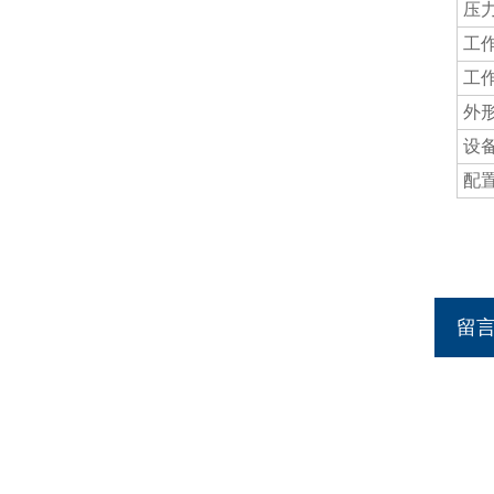
压
工
工
外
设
配
留