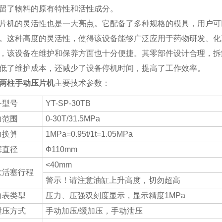
留了物料的原有特性和活性成分。
片机的灵活性也是一大亮点。它配备了多种规格的模具，用户可
。这种高度的灵活性，使得该设备能够广泛应用于药物研发、化
，该设备在维护和保养方面也十分便捷。其零部件设计合理，拆
低了维护成本，还减少了设备停机时间，提高了工作效率。
两柱手动压片机
主要技术参数：
备型号
YT-SP-30TB
力范围
0-30T/31.5MPa
力换算
1MPa=0.95t/1t=1.05MPa
塞直径
Ф110mm
<40mm
大活塞行程
警示！请注意油缸上升高度，切勿超高
力表类型
压力、压强双刻度显示，显示精度1MPa
泄压方式
手动加压/缓加压，手动泄压