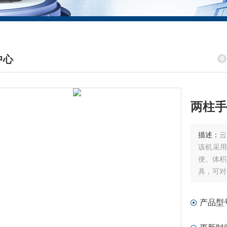
中心
DUCTS CENTER
两柱手
描述：
云
该机采
便、体积
具，可对
等各个领
产品型