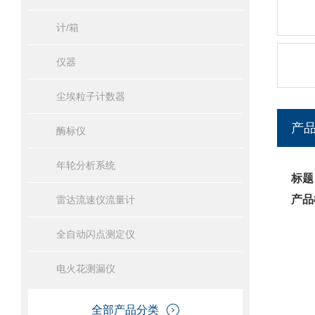
计/箱
仪器
尘埃粒子计数器
产
酶标仪
年轮分析系统
标题
产品
雷达流速仪流量计
全自动闪点测定仪
电火花测漏仪
全部产品分类