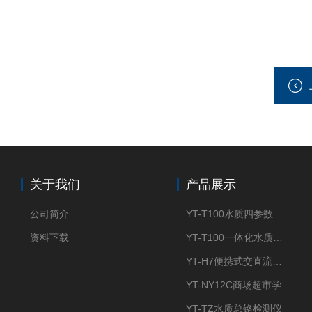
关于我们
产品展示
公司简介
YT-T100水质四参数检测仪
资料下载
YT-T100一体化水质四参数检测仪
YT-H7便携式交直流两用大气采样器
YT-NY12C商场超市学校餐饮配送农药残留检测仪
YT-TZ水质总铬检测仪