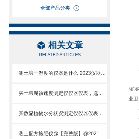
全部产品分类
相关文章
RELATED ARTICLES
一
测土壤干湿度的仪器是什么·2023仪器仪表·云唐土壤干湿度检测仪器设备
云
ND
买土壤腐蚀速度测定仪仪器仪表，选【云唐新款】土壤腐蚀速度测定仪
业卫
二
买数显植物水分状况测定仪仪器仪表，就来山东云唐精品货源
本仪
三
测土配方施肥仪@【完整版】@2021专业测土配方施肥仪器仪表
JJ