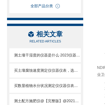
全部产品分类
相关文章
RELATED ARTICLES
一
测土壤干湿度的仪器是什么·2023仪器仪表·云唐土壤干湿度检测仪器设备
云
ND
买土壤腐蚀速度测定仪仪器仪表，选【云唐新款】土壤腐蚀速度测定仪
业卫
二
买数显植物水分状况测定仪仪器仪表，就来山东云唐精品货源
本仪
三
测土配方施肥仪@【完整版】@2021专业测土配方施肥仪器仪表
JJ