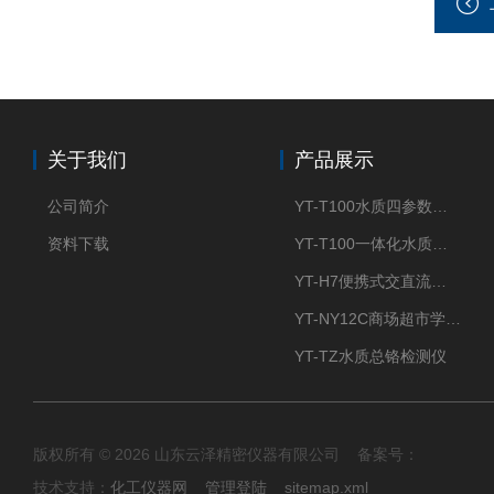
关于我们
产品展示
公司简介
YT-T100水质四参数检测仪
资料下载
YT-T100一体化水质四参数检测仪
YT-H7便携式交直流两用大气采样器
YT-NY12C商场超市学校餐饮配送农药残留检测仪
YT-TZ水质总铬检测仪
版权所有 © 2026 山东云泽精密仪器有限公司 备案号：
技术支持：
化工仪器网
管理登陆
sitemap.xml